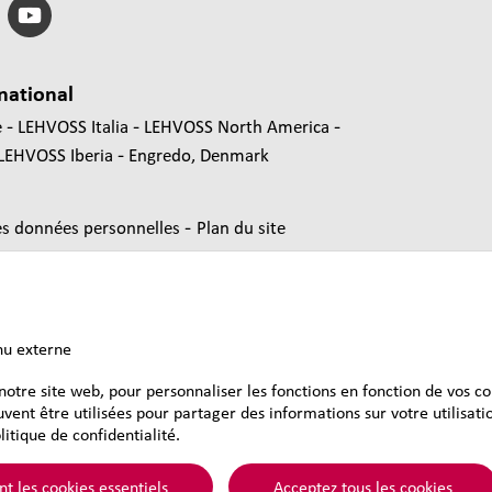
national
e
LEHVOSS Italia
LEHVOSS North America
LEHVOSS Iberia
Engredo, Denmark
-
es données personnelles
Plan du site
nu externe
 notre site web, pour personnaliser les fonctions en fonction de vos c
uvent être utilisées pour partager des informations sur votre utilisat
litique de confidentialité.
&Voss&Co.
 les cookies essentiels
Acceptez tous les cookies