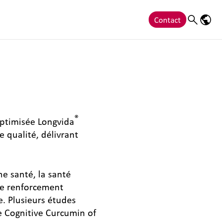
Contact
Search
Langu
®
optimisée Longvida
 qualité, délivrant
ne santé, la santé
 le renforcement
e. Plusieurs études
 Cognitive Curcumin of