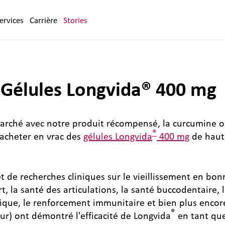
ervices
Carrière
Stories
: Gélules Longvida® 400 mg
 marché avec notre produit récompensé, la curcumine 
®
d'acheter en vrac des
gélules Longvida
400 mg
de haute
jet de recherches cliniques sur le vieillissement en bon
ort, la santé des articulations, la santé buccodentaire,
émique, le renforcement immunitaire et bien plus encor
®
r) ont démontré l'efficacité de Longvida
en tant que