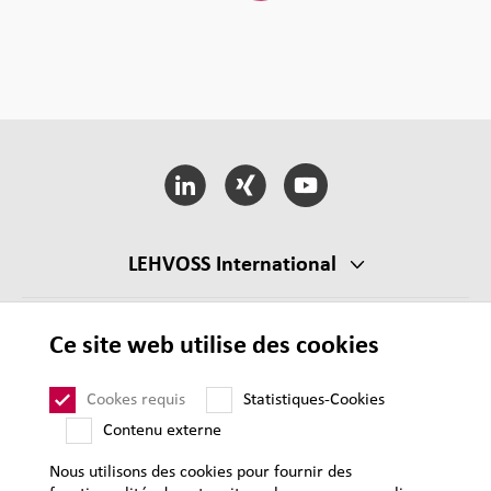
LEHVOSS International
CGV
Ce site web utilise des cookies
CGA
Cookes requis
Statistiques-Cookies
Mentions légales
Contenu externe
Protection des données personnelles
Nous utilisons des cookies pour fournir des
Plan du site