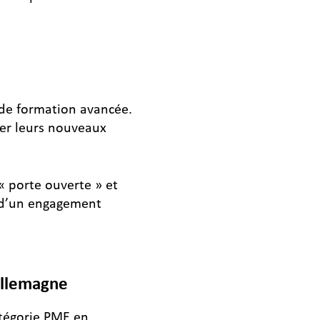
de formation avancée.
uer leurs nouveaux
« porte ouverte » et
t d’un engagement
Allemagne
tégorie PME en