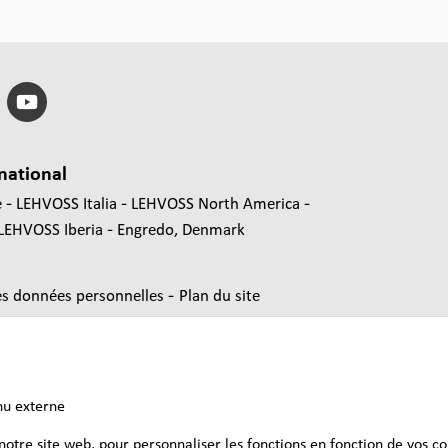
national
e
LEHVOSS Italia
LEHVOSS North America
LEHVOSS Iberia
Engredo, Denmark
-
es données personnelles
Plan du site
nu externe
 notre site web, pour personnaliser les fonctions en fonction de vos c