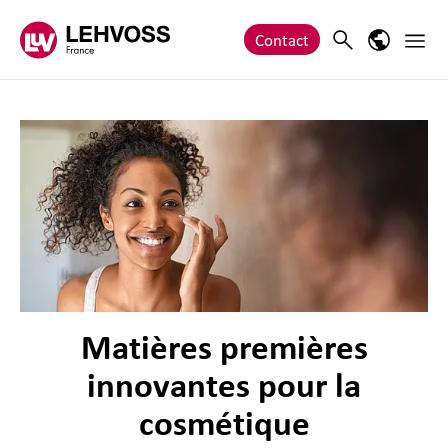
Zum Inhalt springen
Main 
Search
Language
Contact
Matières premières
innovantes pour la
cosmétique